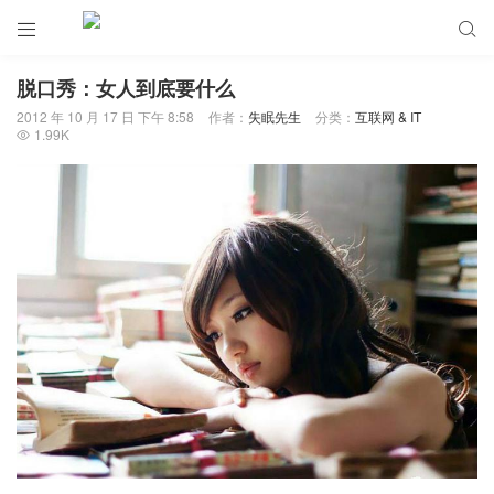


脱口秀：女人到底要什么
2012 年 10 月 17 日 下午 8:58
作者：
失眠先生
分类：
互联网 & IT
1.99K
