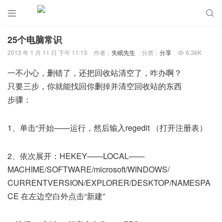


25个电脑常识
2013 年 1 月 11 日 下午 11:13
作者：
失眠先生
分类：
分享
6.36K

一不小心，删错了，还把回收站清空了，咋办啊？
只要三步，你就能找回你删掉并清空回收站的东西
步骤：
1、单击“开始——运行，然后输入regedit （打开注册表）
2、依次展开：HEKEY——LOCAL——
MACHIME/SOFTWARE/microsoft/WINDOWS/
CURRENTVERSION/EXPLORER/DESKTOP/NAMESPA
CE 在左边空白外点击“新建”