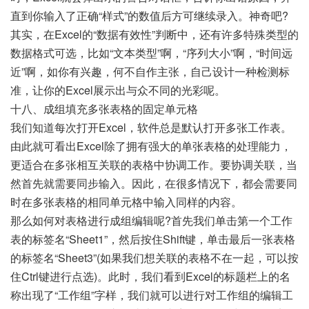
直到你输入了正确“样式”的数值后方可继续录入。神奇吧?
其实，在Excel的“数据有效性”判断中，还有许多特殊类型的
数据格式可选，比如“文本类型”啊，“序列大小”啊，“时间远
近”啊，如你有兴趣，何不自作主张，自己设计一种检测标
准，让你的Excel展示出与众不同的光彩呢。
十八、成组填充多张表格的固定单元格
我们知道每次打开Excel，软件总是默认打开多张工作表。
由此就可看出Excel除了拥有强大的单张表格的处理能力，
更适合在多张相互关联的表格中协调工作。要协调关联，当
然首先就需要同步输入。因此，在很多情况下，都会需要同
时在多张表格的相同单元格中输入同样的内容。
那么如何对表格进行成组编辑呢?首先我们单击第一个工作
表的标签名“Sheet1”，然后按住Shift键，单击最后一张表格
的标签名“Sheet3”(如果我们想关联的表格不在一起，可以按
住Ctrl键进行点选)。此时，我们看到Excel的标题栏上的名
称出现了“工作组”字样，我们就可以进行对工作组的编辑工