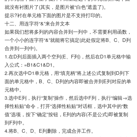
就没有衬图片了(其实，是图片被“白色”遮盖了)。
提示?衬在单元格下面的图片是不支持打印的。
十二、用连字符“&”来合并文本
如果我们想将多列的内容合并到一列中，不需要利用函数，
一个小小的连字符“&”就能将它搞定(此处假定将B、C、D列
合并到一列中)。
1.在D列后面插入两个空列(E、F列)，然后在D1单元格中输
入公式：=B1&C1&D1。
2.再次选中D1单元格，用“填充柄”将上述公式复制到D列下
面的单元格中，B、C、D列的内容即被合并到E列对应的单
元格中。
3.选中E列，执行“复制”操作，然后选中F列，执行“编辑→选
择性粘贴”命令，打开“选择性粘贴”对话框，选中其中的“数
值”选项，按下“确定”按钮，E列的内容(不是公式)即被复制
到F列中。
4.将B、C、D、E列删除，完成合并工作。