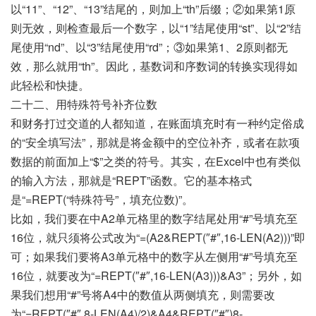
以“11”、“12”、“13”结尾的，则加上“th”后缀；②如果第1原
则无效，则检查最后一个数字，以“1”结尾使用“st”、以“2”结
尾使用“nd”、以“3”结尾使用“rd”；③如果第1、2原则都无
效，那么就用“th”。因此，基数词和序数词的转换实现得如
此轻松和快捷。
二十二、用特殊符号补齐位数
和财务打过交道的人都知道，在账面填充时有一种约定俗成
的“安全填写法”，那就是将金额中的空位补齐，或者在款项
数据的前面加上“$”之类的符号。其实，在Excel中也有类似
的输入方法，那就是“REPT”函数。它的基本格式
是“=REPT(“特殊符号”，填充位数)”。
比如，我们要在中A2单元格里的数字结尾处用“#”号填充至
16位，就只须将公式改为“=(A2&REPT(″#″,16-LEN(A2)))”即
可；如果我们要将A3单元格中的数字从左侧用“#”号填充至
16位，就要改为“=REPT(″#″,16-LEN(A3)))&A3”；另外，如
果我们想用“#”号将A4中的数值从两侧填充，则需要改
为“=REPT(″#″,8-LEN(A4)/2)&A4&REPT(″#″)8-