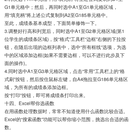
G1单元格中；然后，再同时选中A1至G1单元格区域，
用“填充柄”将上述公式复制到A2至G185单元格中。
至此，成绩条基本成型，下面简单修饰一下。
3.调整好行高和列宽后，同时选中A1至G2单元格区域(第1
位学生的成绩条区域)，按“格式”工具栏“边框”右侧的下拉按
钮，在随后出现的边框列表中，选中“所有框线”选项，为选
中的区域添加边框(如果不需要边框，可以不进行此步及下
面的操作)。
4.同时选中A1至G3单元格区域，点击“常用”工具栏上的“格
式刷”按钮，然后按住鼠标左键，自A4拖拉至G186单元格区
域，为所有的成绩条添加边框。
按“打印”按钮，即可将成绩条打印出来。
十四、Excel帮你选函数
在用函数处理数据时，常常不知道使用什么函数比较合适。
Excel的“搜索函数”功能可以帮你缩小范围，挑选出合适的函
数。