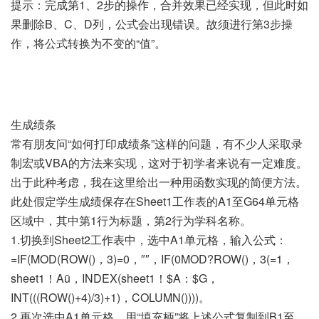
提示：完成第1、2步的操作，合并效果已经实现，但此时如
果删除B、C、D列，公式会出现错误。故须进行第3步操
作，将公式转换为不变的“值”。
生成绩条
常有朋友问“如何打印成绩条”这样的问题，有不少人采取录
制宏或VBA的方法来实现，这对于初学者来说有一定难度。
出于此种考虑，我在这里给出一种用函数实现的简便方法。
此处假定学生成绩保存在Sheet1工作表的A1至G64单元格
区域中，其中第1行为标题，第2行为学科名称。
1.切换到Sheet2工作表中，选中A1单元格，输入公式：
=IF(MOD(ROW()，3)=0，″″，IF(0MOD?ROW()，3(=1，
sheet1！Aū，INDEX(sheet1！$A：$G，
INT(((ROW()+4)/3)+1)，COLUMN())))。
2.再次选中A1单元格，用“填充柄”将上述公式复制到B1至