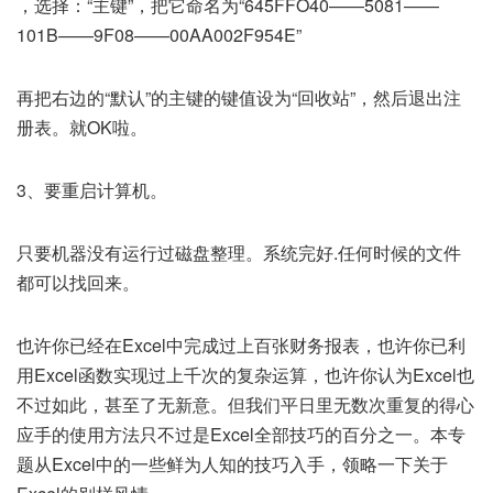
，选择：“主键”，把它命名为“645FFO40——5081——
101B——9F08——00AA002F954E”
再把右边的“默认”的主键的键值设为“回收站”，然后退出注
册表。就OK啦。
3、要重启计算机。
只要机器没有运行过磁盘整理。系统完好.任何时候的文件
都可以找回来。
也许你已经在Excel中完成过上百张财务报表，也许你已利
用Excel函数实现过上千次的复杂运算，也许你认为Excel也
不过如此，甚至了无新意。但我们平日里无数次重复的得心
应手的使用方法只不过是Excel全部技巧的百分之一。本专
题从Excel中的一些鲜为人知的技巧入手，领略一下关于