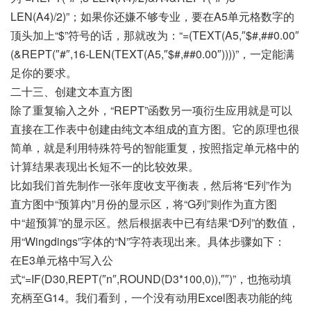
LEN(A4)/2)”；如果你还嫌不够专业，要在A5单元格数字的
顶头加上“$”符号的话，那就改为：“=(TEXT(A5,″$#,##0.00″
(&REPT(″#″,16-LEN(TEXT(A5,″$#,##0.00″))))”，一定能满
足你的要求。
二十三、创建文本直方图
除了重复输入之外，“REPT”函数另一项衍生应用就是可以
直接在工作表中创建由纯文本组成的直方图。它的原理也很
简单，就是利用特殊符号的智能重复，按照指定单元格中的
计算结果表现出长短不一的比较效果。
比如我们首先制作一张年度收支平衡表，然后将“E列”作为
直方图中“预算内”月份的显示区，将“G列”则作为直方图
中“超预算”的显示区。然后根据表中已有结果“D列”的数值，
用“Wingdings”字体的“N”字符表现出来。具体步骤如下：
在E3单元格中写入公
式“=IF(D30,REPT(″n″,ROUND(D3*100,0)),″″)”，也拖动填
充柄至G14。我们看到，一个没有动用Excel图表功能的纯