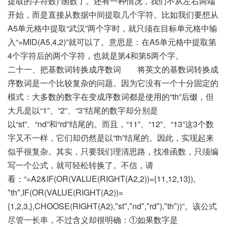
提取的字符数)”函数了。还有一种情况，我们不从左右两端
开始，而是直接从数据中间提取几个字符。比如我们要想从
A5单元格中提取“武汉”两个字时，就只须在目标单元格中输
入“=MID(A5,4,2)”就可以了。意思是：在A5单元格中提取第
4个字符后的两个字符，也就是第4和第5两个字。
二十一、把基数词转换成序数词 将英文的基数词转换成
序数词是一个比较复杂的问题。因为它没有一个十分固定的
模式：大多数的数字在变成序数词都是使用的“th”后缀，但
大凡是以“1”、“2”、“3”结尾的数字却分别是
以“st”、“nd”和“rd”结尾的。而且，“11”、“12”、“13”这3个数
字又不一样，它们却仍然是以“th”结尾的。因此，实现起来
似乎很复杂。其实，只要我们理清思路，找准函数，只须编
写一个公式，就可轻松转换了。不信，请
看：“=A2&IF(OR(VALUE(RIGHT(A2,2))={11,12,13}),
″th″,IF(OR(VALUE(RIGHT(A2))=
{1,2,3,},CHOOSE(RIGHT(A2),″st″,″nd″,″rd″),″th″))”。该公式
尽管一长串，不过含义却很明确：①如果数字是