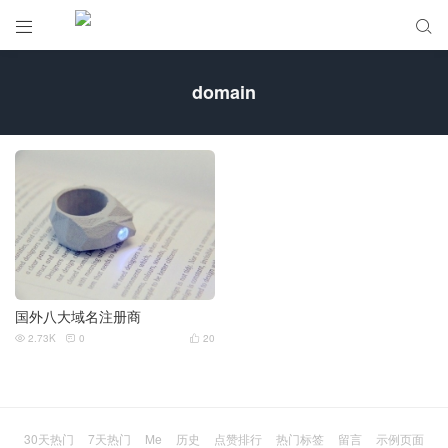


domain
国外八大域名注册商
2.73K
0
20



30天热门
7天热门
Me
历史
点赞排行
热门标签
留言
示例页面