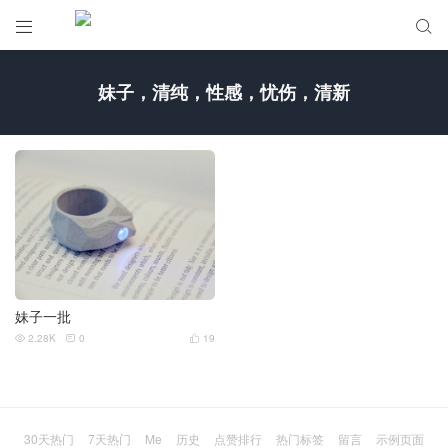


妹子，清纯，性感，忧伤，清新
妹子一批
2.28K
0
19



30天热门
7天热门
Me
历史
点赞排行
热门标签
留言
示例页面