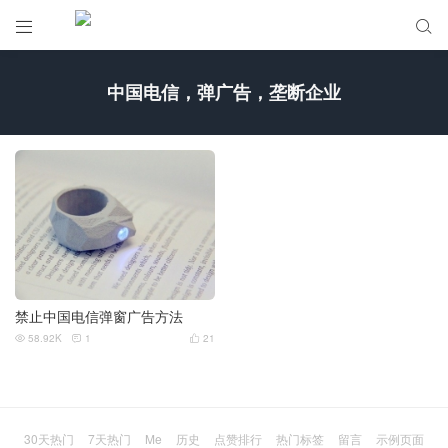


中国电信，弹广告，垄断企业
禁止中国电信弹窗广告方法
58.92K
1
21



30天热门
7天热门
Me
历史
点赞排行
热门标签
留言
示例页面